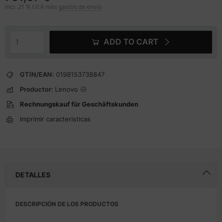
incl. 21 % I.V.A más
gastos de envío
ADD TO CART
GTIN/EAN:
0198153738847
Productor:
Lenovo
Rechnungskauf für Geschäftskunden
Imprimir caracteristicas
DETALLES
DESCRIPCIÓN DE LOS PRODUCTOS