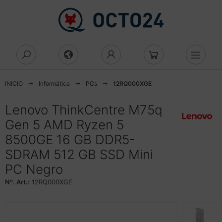
Mostrar todo Display
Mostrar todo Componentes
Mostrar todo memoria de acceso
Mostrar todo Caja
Mostrar todo Eingabegeräte
Mostrar todo Laufwerke
Mostrar todo La Red
Mostrar todo Netzwerkgeräte
Mostrar todo Seguridad de la red
Mostrar todo Server
Mostrar todo Impresión
Mostrar todo Accesorios
Mostrar todo más
Mostrar todo Audio & Hifi
Mostrar todo Büroartikel
eatorio
D/DVD/BluRay
gital Signage
moria de acceso aleatorio
rebones
aus
tena
cess Point
rewall
cesorios SAI
cesorios impresora
tería
dio & Hifi
adsets
tenvernichter
INICIO
Informática
PCs
12RQ000XGE
eicher
uRay-Brenner
achbildschirm
ja
esktop
nstiges
maras de vigilancia
idge
zenz
imentación
ntas
lsas y maletines
utsprecher
roartikel
ktiergeräte
Lenovo ThinkCentre M75q
ezialspeicher
luRay-Combo
Gen 5 AMD Ryzen 5
V
ehäuse
rd-Reader
statur
mbiar
nverter
tzwerksicherheit
stidores
spositivos multifunción
ble y adaptador
dien Player
miniergeräte
ertas
8500GE 16 GB DDR5-
behör Laufwerke CD/DVD
di Mini
ngabegeräte
tzwerkgeräte
ateway
curity-Lizenzen
gnetische Laufwerke
uckertinte
ncentrador USB
krofone
dner und Register
ssenswertes
SDRAM 512 GB SSD Mini
PC Negro
orage
ectricidad y Plomería
ub
d de accesorios
ftware
rvidor
lament for 3D-Printer
degeräte
ceiver
rdnungssysteme
Nº. Art.:
12RQ000XGE
ower
friador
peater
guridad de la red
behör Netzwerksicherheit
orage
presora 3d
dien Magnetisch
ceiver
hreibwaren
ufwerke CD/DVD/BluRay
uter
pel, láminas, etiquetas
dios de comunicación
undkarten
schenrechner