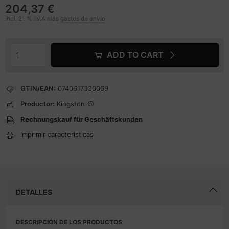
204,37 €
incl. 21 % I.V.A más
gastos de envío
ADD TO CART
GTIN/EAN:
0740617330069
Productor:
Kingston
Rechnungskauf für Geschäftskunden
Imprimir caracteristicas
DETALLES
DESCRIPCIÓN DE LOS PRODUCTOS