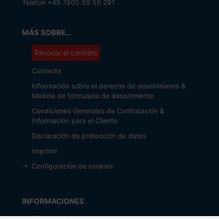
Telefon +49 7805 99 56 281
MÁS SOBRE...
Revocar el contrato
Contacto
Información sobre el derecho de desistimiento &
Modelo de formulario de desistimiento
Condiciones Generales de Contratación &
Información para el Cliente
Declaración de protección de datos
Imprimir
Configuración de cookies
INFORMACIONES
Fabricante