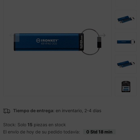
cesorios teléfonos móviles
andos
nstige Netzwerkgeräte
inter
sche Tinten Minen
splay
dificación de accesorios
ner
spositivos portátiles y de
tzteile
vegación
tzwerkadapter / Schnittstellen
tografía y vídeo
acas base
-Server
ocesador
oyector
D y discos duros
anner Zubehör
rjetas gráficas
Tiempo de entrega:
en inventario, 2-4 dias
cesorios de exhibición
behör Mainboards
Stock: Solo
15
piezas en stock
El envío de hoy de su pedido todavía:
0 Std 18 min