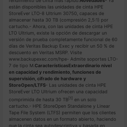
rendimiento de cinta más rápido.
Novedades
- Ya
están disponibles las unidades de cinta HPE
StoreEver LTO-8 Ultrium 30750, capaces de
almacenar hasta 30 TB (compresión 2,5:1) por
cartucho.- Ahora, con las unidades de cinta HPE
LTO Ultrium, existe la opción de descargar un
versión de prueba completamente funcional de 60
días de Veritas Backup Exec y recibir un 50 % de
descuento en Veritas MSRP. Visite
www.backupexec.com/hpe- Admite soportes LTO-
7 de tipo M.
Características
Extraordinario nivel
en capacidad y rendimiento, funciones de
supervisión, cifrado de hardware y
StoreOpen/LTFS
- Las unidades de cinta HPE
StoreEver LTO Ultrium ofrecen una capacidad
[1]
comprimida de hasta 30 TB
en un solo
cartucho.- HPE StoreOpen Standalone y Linear
Tape File System (LTFS) permiten que los clientes
almacenen datos en un formato abierto, haciendo
que la cinta sea autodescriptiva y basada en