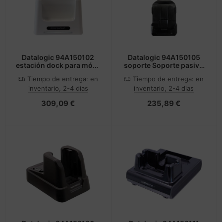
Datalogic 94A150102
Datalogic 94A150105
estación dock para móvil
soporte Soporte pasivo
PDA Blanco
Ordenador portátil
Tiempo de entrega:
en
Tiempo de entrega:
en
Negro
inventario, 2-4 dias
inventario, 2-4 dias
309,09 €
235,89 €