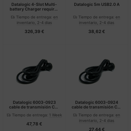
Datalogic 4-Slot Multi-
Datalogic 5m USB2.0 A
battery Charger requires
94ACC0380 - Power
Tiempo de entrega:
en
Tiempo de entrega:
en
supply and regional
inventario, 2-4 dias
inventario, 2-4 dias
power
326,39 €
38,62 €
Datalogic 6003-0923
Datalogic 6003-0924
cable de transmisión C13
cable de transmisión C13
acoplador
acoplador
Tiempo de entrega:
1 Week
Tiempo de entrega:
en
inventario, 2-4 dias
47,78 €
27,44 €