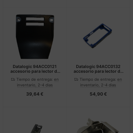
Datalogic 94ACC0121
Datalogic 94ACC0132
accesorio para lector de
accesorio para lector de
código de barras Tapa
código de barras Funda
Tiempo de entrega:
en
Tiempo de entrega:
en
trasera
robusta para terminal
inventario, 2-4 dias
inventario, 2-4 dias
portátil
39,64 €
54,90 €