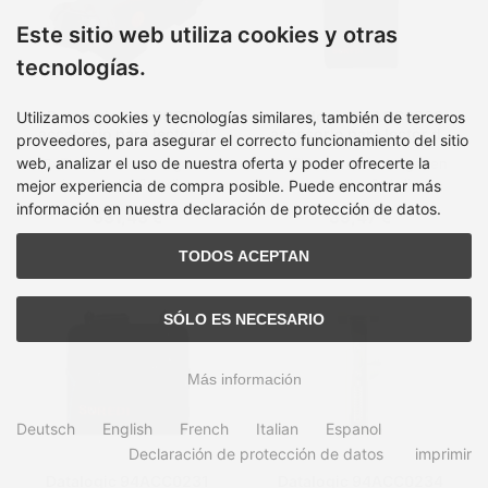
Este sitio web utiliza cookies y otras
tecnologías.
Datalogic 94ACC0211
Datalogic 94ACC0230
Utilizamos cookies y tecnologías similares, también de terceros
accesorio para lector de
accesorio para lector de
proveedores, para asegurar el correcto funcionamiento del sitio
código de barras
código de barras
web, analizar el uso de nuestra oferta y poder ofrecerte la
Tiempo de entrega:
en
Tiempo de entrega:
en
inventario, 2-4 dias
inventario, 2-4 dias
mejor experiencia de compra posible. Puede encontrar más
información en nuestra declaración de protección de datos.
631,43 €
89,47 €
TODOS ACEPTAN
SÓLO ES NECESARIO
Más información
Deutsch
English
French
Italian
Espanol
Declaración de protección de datos
imprimir
Datalogic 94ACC0231
Datalogic 94ACC0234