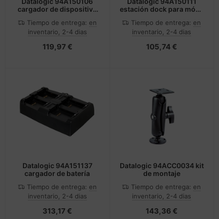
Datalogic 94A150106
Datalogic 94A150111
cargador de dispositivo
estación dock para móvil
móvil Negro Interior
Ordenador portátil
Tiempo de entrega:
en
Tiempo de entrega:
en
Negro
inventario, 2-4 dias
inventario, 2-4 dias
119,97 €
105,74 €
Datalogic 94A151137
Datalogic 94ACC0034 kit
cargador de batería
de montaje
Tiempo de entrega:
en
Tiempo de entrega:
en
inventario, 2-4 dias
inventario, 2-4 dias
313,17 €
143,36 €