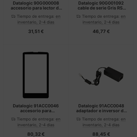
Datalogic 90G000008
Datalogic 90G001092
accesorio para lector de
cable de serie Gris RS-
código de barras
232
Tiempo de entrega:
en
Tiempo de entrega:
en
inventario, 2-4 dias
inventario, 2-4 dias
31,51 €
46,77 €
Datalogic 91ACC0046
Datalogic 91ACC0048
accesorio para
adaptador e inversor de
ordenador de bolsillo
corriente Interior Negro
Tiempo de entrega:
en
Tiempo de entrega:
en
tipo PDA
inventario, 2-4 dias
inventario, 2-4 dias
80,32 €
88,45 €