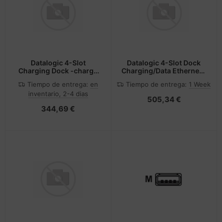
Datalogic 4-Slot
Datalogic 4-Slot Dock
Charging Dock -charge
Charging/Data Ethernet -
only requires
requires 94ACC0380 -
Tiempo de entrega:
en
Tiempo de entrega:
1 Week
94ACC0380 - Power
Power supply and
inventario, 2-4 dias
supply and regional
505,34 €
344,69 €