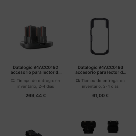
Datalogic 94ACC0192
Datalogic 94ACC0193
accesorio para lector de
accesorio para lector de
código de barras Juego
código de barras
Tiempo de entrega:
en
Tiempo de entrega:
en
de cargador de pilas
inventario, 2-4 dias
inventario, 2-4 dias
269,44 €
61,00 €