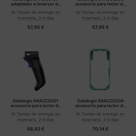
adaptador e inversor de
accesorio para lector de
corriente Interior Negro
código de barras Correa
Tiempo de entrega:
en
Tiempo de entrega:
en
de mano
inventario, 2-4 dias
inventario, 2-4 dias
57,95 €
57,95 €
Datalogic 94ACC0201
Datalogic 94ACC0204
accesorio para lector de
accesorio para lector de
código de barras
código de barras Funda
Tiempo de entrega:
en
Tiempo de entrega:
en
Empuñadura con gatillo
robusta para terminal
inventario, 2-4 dias
inventario, 2-4 dias
portátil
98,62 €
70,14 €