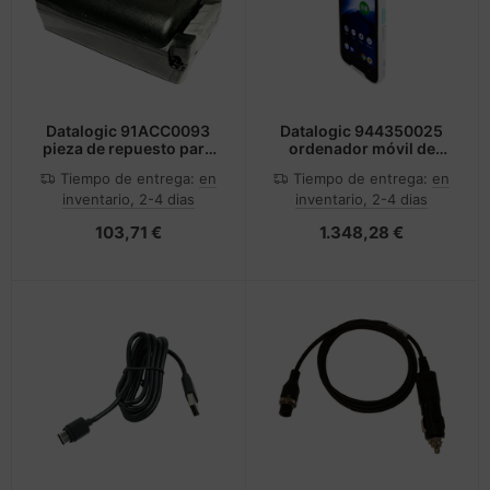
Datalogic 91ACC0093
Datalogic 944350025
pieza de repuesto para
ordenador móvil de
ordenador de bolsillo
mano
Tiempo de entrega:
en
Tiempo de entrega:
en
tipo PDA Batería
inventario, 2-4 dias
inventario, 2-4 dias
103,71 €
1.348,28 €