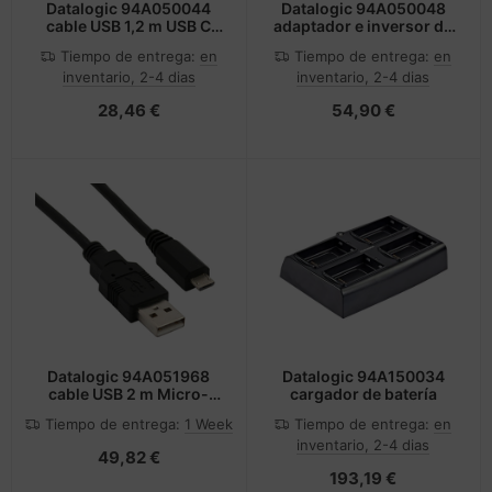
Datalogic 94A050044
Datalogic 94A050048
cable USB 1,2 m USB C
adaptador e inversor de
USB A Negro
corriente Negro
Tiempo de entrega:
en
Tiempo de entrega:
en
inventario, 2-4 dias
inventario, 2-4 dias
28,46 €
54,90 €
Datalogic 94A051968
Datalogic 94A150034
cable USB 2 m Micro-
cargador de batería
USB A USB A Negro
Tiempo de entrega:
1 Week
Tiempo de entrega:
en
inventario, 2-4 dias
49,82 €
193,19 €