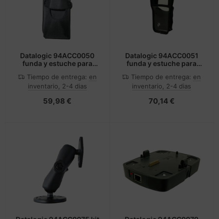
Datalogic 94ACC0050
Datalogic 94ACC0051
funda y estuche para
funda y estuche para
ordenador de bolsillo
ordenador de bolsillo
Tiempo de entrega:
en
Tiempo de entrega:
en
tipo PDA
tipo PDA
inventario, 2-4 dias
inventario, 2-4 dias
59,98 €
70,14 €