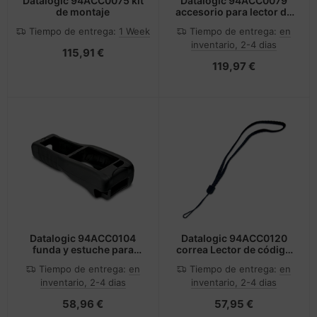
Datalogic 94ACC0075 kit
Datalogic 94ACC0079
de montaje
accesorio para lector de
código de barras
Tiempo de entrega:
1 Week
Tiempo de entrega:
en
inventario, 2-4 dias
115,91 €
119,97 €
Datalogic 94ACC0104
Datalogic 94ACC0120
funda y estuche para
correa Lector de código
ordenador de bolsillo
Negro
Tiempo de entrega:
en
Tiempo de entrega:
en
tipo PDA
inventario, 2-4 dias
inventario, 2-4 dias
58,96 €
57,95 €