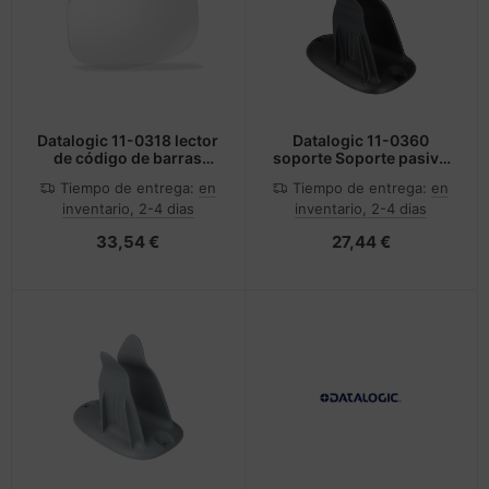
cesorios teléfonos móviles
andos
nstige Netzwerkgeräte
inter
moria flash
sche Tinten Minen
splay
dificación de accesorios
ner
otección de la pantalla
spositivos portátiles y de
tzteile
ebcams
Datalogic 11-0318 lector
Datalogic 11-0360
de código de barras
soporte Soporte pasivo
vegación
Transparente
Negro
tzwerkadapter / Schnittstellen
behör CD-/DVD-Rohlinge
Tiempo de entrega:
en
Tiempo de entrega:
en
inventario, 2-4 dias
inventario, 2-4 dias
tografía y vídeo
acas base
behör divers
33,54 €
27,44 €
-Server
ocesador
oyector
D y discos duros
anner Zubehör
rjetas gráficas
cesorios de exhibición
behör Mainboards