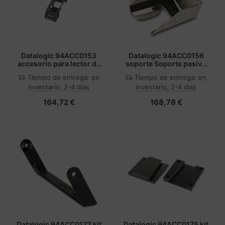
Datalogic 94ACC0153
Datalogic 94ACC0156
accesorio para lector de
soporte Soporte pasivo
código de barras Funda
Escáner portátil Acero
Tiempo de entrega:
en
Tiempo de entrega:
en
inoxidable
inventario, 2-4 dias
inventario, 2-4 dias
164,72 €
168,78 €
Datalogic 94ACC0172 kit
Datalogic 94ACC0175 kit