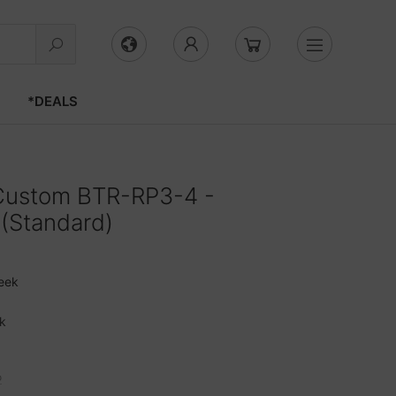
*DEALS
Custom BTR-RP3-4 -
(Standard)
eek
k
o