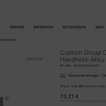
D
SERVER
IMPRESIÓN
ACCESORIOS
MÁS
000004500
Custom Group 
Handheld-Akku 
Nº. Art.:
48000000004500
Tiempo de entrega:
1 W
Stock: Solo
19
piezas en stoc
73,21 €
incl. 21 % I.V.A más
gastos de enví