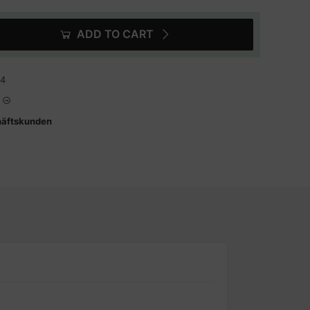
ADD TO CART
14
häftskunden