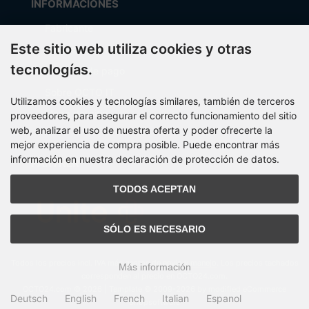
INFORMACIONES
Fabricante
Este sitio web utiliza cookies y otras
Costos de envío
tecnologías.
Métodos de pago
Sobre OCTO IT
Utilizamos cookies y tecnologías similares, también de terceros
Mapa del sitio
proveedores, para asegurar el correcto funcionamiento del sitio
web, analizar el uso de nuestra oferta y poder ofrecerte la
mejor experiencia de compra posible. Puede encontrar más
información en nuestra declaración de protección de datos.
PARTNER
TODOS ACEPTAN
SÓLO ES NECESARIO
Todos los precios incl. IVA más
gastos de envío y manejo
. Los precios tachados
Más información
corresponden al precio en OCTO24.com.
OCTO24.com © 2026 | Template © 2009-2026 by modified eCommerce
Deutsch
English
French
Italian
Espanol
Shopsoftware