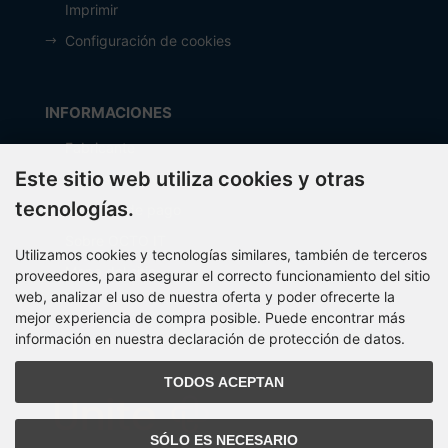
Imprimir
Configuración de cookies
INFORMACIONES
Fabricante
Este sitio web utiliza cookies y otras
Costos de envío
tecnologías.
Métodos de pago
Sobre OCTO IT
Utilizamos cookies y tecnologías similares, también de terceros
Mapa del sitio
proveedores, para asegurar el correcto funcionamiento del sitio
web, analizar el uso de nuestra oferta y poder ofrecerte la
mejor experiencia de compra posible. Puede encontrar más
información en nuestra declaración de protección de datos.
PARTNER
TODOS ACEPTAN
SÓLO ES NECESARIO