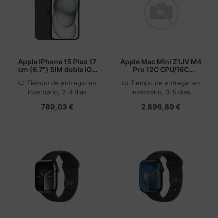
Apple iPhone 15 Plus 17
Apple Mac Mini Z1JV M4
cm (6.7") SIM doble iOS
Pro 12C CPU/16C
17 5G USB Tipo C 128 GB
GPU/16C N.E.
Tiempo de entrega:
en
Tiempo de entrega:
en
Negro
inventario, 2-4 dias
inventario, 3-5 dias
789,03 €
2.896,89 €