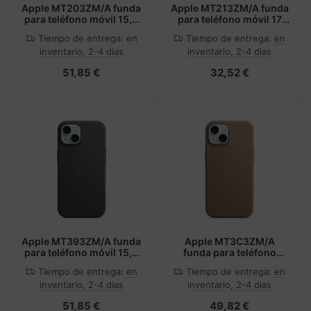
Apple MT203ZM/A funda
Apple MT213ZM/A funda
para teléfono móvil 15,5
para teléfono móvil 17
cm (6.1") Transparente
cm (6.7") Transparente
Tiempo de entrega:
en
Tiempo de entrega:
en
inventario, 2-4 dias
inventario, 2-4 dias
51,85 €
32,52 €
Apple MT393ZM/A funda
Apple MT3C3ZM/A
para teléfono móvil 15,5
funda para teléfono
cm (6.1") Negro
móvil 15,5 cm (6.1") Gris
Tiempo de entrega:
en
Tiempo de entrega:
en
pardo
inventario, 2-4 dias
inventario, 2-4 dias
51,85 €
49,82 €