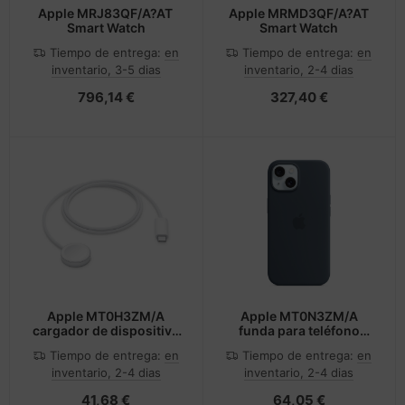
Apple MRJ83QF/A?AT
Apple MRMD3QF/A?AT
Smart Watch
Smart Watch
Tiempo de entrega:
en
Tiempo de entrega:
en
inventario, 3-5 dias
inventario, 2-4 dias
796,14 €
327,40 €
Apple MT0H3ZM/A
Apple MT0N3ZM/A
cargador de dispositivo
funda para teléfono
móvil Reloj inteligente
móvil 15,5 cm (6.1")
Tiempo de entrega:
en
Tiempo de entrega:
en
Blanco USB Cargador
Marina
inventario, 2-4 dias
inventario, 2-4 dias
inalámbrico Carga
rápida Interior
41,68 €
64,05 €