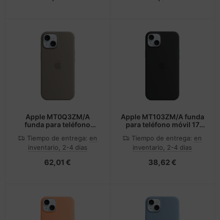
Apple MT0Q3ZM/A
Apple MT103ZM/A funda
funda para teléfono
para teléfono móvil 17
móvil 15,5 cm (6.1")
cm (6.7") Negro
Tiempo de entrega:
en
Tiempo de entrega:
en
Marrón
inventario, 2-4 dias
inventario, 2-4 dias
62,01 €
38,62 €