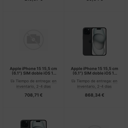
Apple iPhone 15 15,5 cm
Apple iPhone 15 15,5 cm
(6.1") SIM doble iOS 17
(6.1") SIM doble iOS 17
5G USB Tipo C 128 GB
5G USB Tipo C 256 GB
Tiempo de entrega:
en
Tiempo de entrega:
en
Negro
Negro
inventario, 2-4 dias
inventario, 2-4 dias
708,71 €
868,34 €