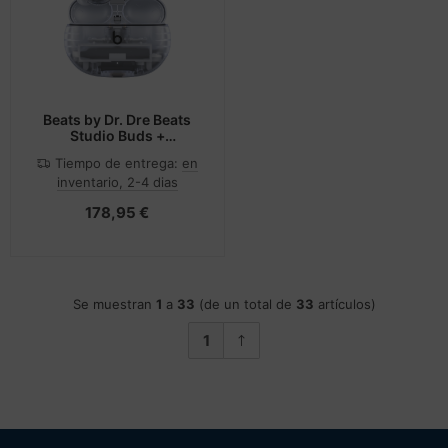
Beats by Dr. Dre Beats
Studio Buds +
Auriculares True
Tiempo de entrega:
en
Wireless Stereo (TWS)
inventario, 2-4 dias
Dentro de oído
Llamadas/Música
178,95 €
Bluetooth Transparente
Se muestran
1
a
33
(de un total de
33
artículos)
1