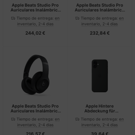
Apple Beats Studio Pro
Apple Beats Studio Pro
Auriculares Inalámbrico
Auriculares Inalámbrico
y alámbrico Diadema
y alámbrico Diadema
Tiempo de entrega:
en
Tiempo de entrega:
en
Llamadas/Música USB
Llamadas/Música USB
inventario, 2-4 dias
inventario, 2-4 dias
Tipo C Bluetooth Marina
Tipo C Bluetooth Marrón
244,02 €
232,84 €
Apple Beats Studio Pro
Apple Hintere
Auriculares Inalámbrico
Abdeckung für
y alámbrico Diadema
Mobiltelefon -
Tiempo de entrega:
en
Tiempo de entrega:
en
Llamadas/Música USB
kompatibel mit MagSafe
inventario, 2-4 dias
inventario, 2-4 dias
Tipo C Bluetooth Negro
216,57 €
39,64 €