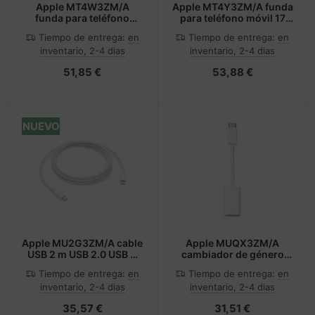
Apple MT4W3ZM/A
Apple MT4Y3ZM/A funda
funda para teléfono
para teléfono móvil 17
móvil 17 cm (6.7") Gris
cm (6.7") Azul
Tiempo de entrega:
en
Tiempo de entrega:
en
pardo
inventario, 2-4 dias
inventario, 2-4 dias
51,85 €
53,88 €
NUEVO
Apple MU2G3ZM/A cable
Apple MUQX3ZM/A
USB 2 m USB 2.0 USB C
cambiador de género
Blanco
para cable USB Type-C
Tiempo de entrega:
en
Tiempo de entrega:
en
Lightning Blanco
inventario, 2-4 dias
inventario, 2-4 dias
35,57 €
31,51 €