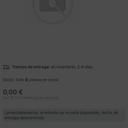
cesorios teléfonos móviles
andos
inter
moria flash
sche Tinten Minen
splay
dificación de accesorios
ner
otección de la pantalla
spositivos portátiles y de
tzteile
ebcams
vegación
tzwerkadapter / Schnittstellen
behör CD-/DVD-Rohlinge
tografía y vídeo
acas base
behör divers
Tiempo de entrega:
en inventario, 2-4 dias
-Server
ocesador
Stock: Solo
0
piezas en stock
oyector
D y discos duros
0,00 €
anner Zubehör
incl. 21 % I.V.A más
gastos de envío
rjetas gráficas
cesorios de exhibición
Lamentablemente, el artículo ya no está disponible, fecha de
behör Mainboards
entrega desconocida