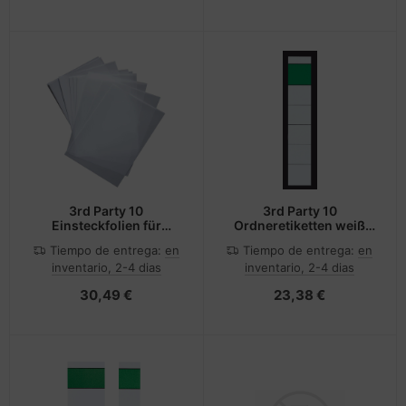
3rd Party 10
3rd Party 10
Einsteckfolien für
Ordneretiketten weiß
Tuerschilder
fuer 5.0 cm rückenbreite
Tiempo de entrega:
en
Tiempo de entrega:
en
SignSystems
inventario, 2-4 dias
inventario, 2-4 dias
30,49 €
23,38 €