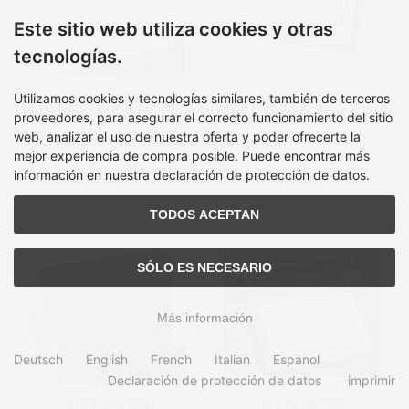
Este sitio web utiliza cookies y otras
tecnologías.
3rd Party 100
3rd Party 100
Utilizamos cookies y tecnologías similares, también de terceros
Karteikarten DIN A7 gelb
Karteikarten DIN A7 gelb
proveedores, para asegurar el correcto funcionamiento del sitio
blanko
liniert
web, analizar el uso de nuestra oferta y poder ofrecerte la
Tiempo de entrega:
en
Tiempo de entrega:
en
inventario, 2-4 dias
inventario, 2-4 dias
mejor experiencia de compra posible. Puede encontrar más
información en nuestra declaración de protección de datos.
23,38 €
23,38 €
TODOS ACEPTAN
SÓLO ES NECESARIO
Más información
Deutsch
English
French
Italian
Espanol
Declaración de protección de datos
imprimir
3rd Party 100
3rd Party 100