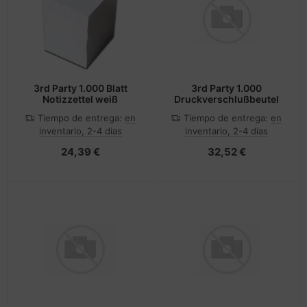
cesorios teléfonos móviles
andos
nstige Netzwerkgeräte
inter
moria flash
sche Tinten Minen
splay
dificación de accesorios
ner
otección de la pantalla
spositivos portátiles y de
tzteile
ebcams
3rd Party 1.000 Blatt
3rd Party 1.000
Notizzettel weiß
Druckverschlußbeutel
vegación
tzwerkadapter / Schnittstellen
behör CD-/DVD-Rohlinge
Tiempo de entrega:
en
Tiempo de entrega:
en
inventario, 2-4 dias
inventario, 2-4 dias
tografía y vídeo
acas base
behör divers
24,39 €
32,52 €
-Server
ocesador
oyector
D y discos duros
anner Zubehör
rjetas gráficas
cesorios de exhibición
behör Mainboards