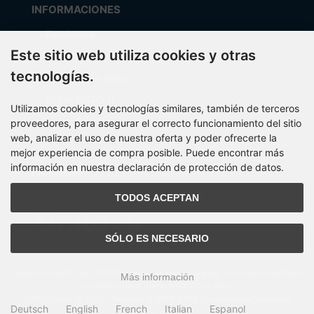
INFORMACIONES
Fabricante
Este sitio web utiliza cookies y otras
Costos de envío
tecnologías.
Métodos de pago
Sobre OCTO IT
Utilizamos cookies y tecnologías similares, también de terceros
Mapa del sitio
proveedores, para asegurar el correcto funcionamiento del sitio
web, analizar el uso de nuestra oferta y poder ofrecerte la
mejor experiencia de compra posible. Puede encontrar más
información en nuestra declaración de protección de datos.
PARTNER
TODOS ACEPTAN
SÓLO ES NECESARIO
Todos los precios incl. IVA más
gastos de envío y manejo
. Los precios tachados
Más información
corresponden al precio en OCTO24.com.
OCTO24.com © 2026 | Template © 2009-2026 by modified eCommerce
Deutsch
English
French
Italian
Espanol
Shopsoftware