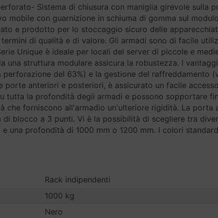
 perforato- Sistema di chiusura con maniglia girevole sulla 
avo mobile con guarnizione in schiuma di gomma sul modulo
tato e prodotto per lo stoccaggio sicuro delle apparecchiat
ermini di qualità e di valore. Gli armadi sono di facile uti
Serie Unique è ideale per locali del server di piccole e medie
 da una struttura modulare assicura la robustezza. I vantaggi
ta perforazione del 63%) e la gestione del raffreddamento (v
le porte anteriori e posteriori, è assicurato un facile acces
 tutta la profondità degli armadi e possono sopportare fino
à che forniscono all'armadio un'ulteriore rigidità. La porta 
di blocco a 3 punti. Vi è la possibilità di scegliere tra div
 una profondità di 1000 mm o 1200 mm. I colori standard
Rack indipendenti
1000 kg
Nero