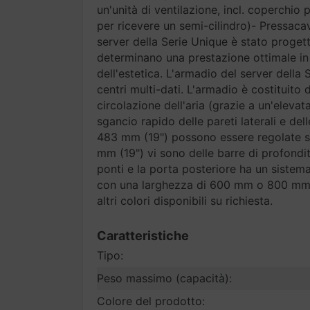
un'unità di ventilazione, incl. coperchio
per ricevere un semi-cilindro)- Pressac
server della Serie Unique è stato proget
determinano una prestazione ottimale in t
dell'estetica. L'armadio del server della 
centri multi-dati. L'armadio è costituito
circolazione dell'aria (grazie a un'eleva
sgancio rapido delle pareti laterali e del
483 mm (19") possono essere regolate su
mm (19") vi sono delle barre di profondit
ponti e la porta posteriore ha un sistema 
con una larghezza di 600 mm o 800 mm e
altri colori disponibili su richiesta.
Caratteristiche
Tipo:
Peso massimo (capacità):
Colore del prodotto: