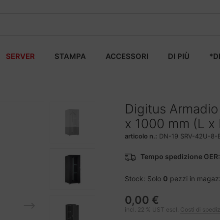
SERVER
STAMPA
ACCESSORI
DI PIÙ
*D
Digitus Armadio
x 1000 mm (L x 
articolo n.:
DN-19 SRV-42U-8-
Tempo spedizione GER:
Stock: Solo
0
pezzi in magaz
0,00 €
incl. 22 % UST escl.
Costi di spedi