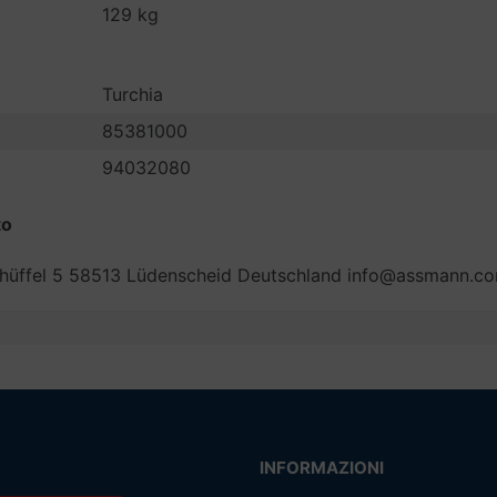
129 kg
Turchia
85381000
94032080
to
üffel 5 58513 Lüdenscheid Deutschland info@assmann.c
INFORMAZIONI