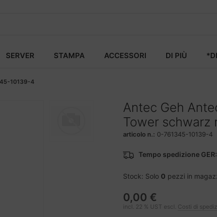
SERVER
STAMPA
ACCESSORI
DI PIÙ
*D
45-10139-4
Antec Geh Ante
Tower schwarz r
articolo n.:
0-761345-10139-4
Tempo spedizione GER:
Stock: Solo
0
pezzi in magaz
0,00 €
incl. 22 % UST escl.
Costi di spedi