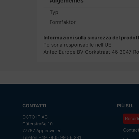
Allgemeines
Typ
Formfaktor
Informazioni sulla sicurezza del prodot
Persona responsabile nell'UE:
Antec Europe BV Corkstraat 46 3047 R
CONTATTI
PIÙ SU...
OCTO IT AG
Recede
Güterstraße 10
Contac
77767 Appenweier
Telefon +49 7805 99 56 281