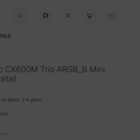
EALS
c CX600M Trio ARGB_B Mini
etail
on Stock, 2-4 giorni
zino
zione