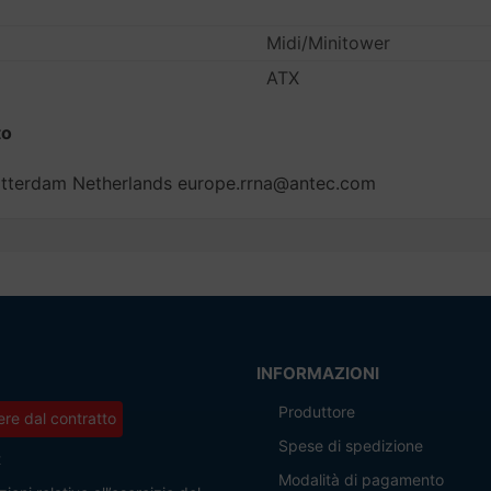
Midi/Minitower
ATX
to
otterdam Netherlands europe.rrna@antec.com
INFORMAZIONI
Produttore
re dal contratto
Spese di spedizione
t
Modalità di pagamento